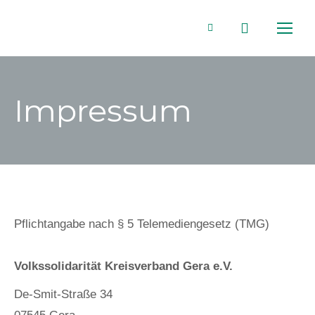
Search:
Facebook
page
Impressum
opens
in
new
window
Pflichtangabe nach § 5 Telemediengesetz (TMG)
Volkssolidarität Kreisverband Gera e.V.
De-Smit-Straße 34