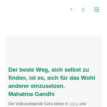
Search:
Facebook
page
opens
in
new
Der beste Weg, sich selbst zu
window
finden, ist es, sich für das Wohl
anderer einzusetzen.
Mahatma Gandhi
Die Volkssolidarität Gera bietet in
Gera
und