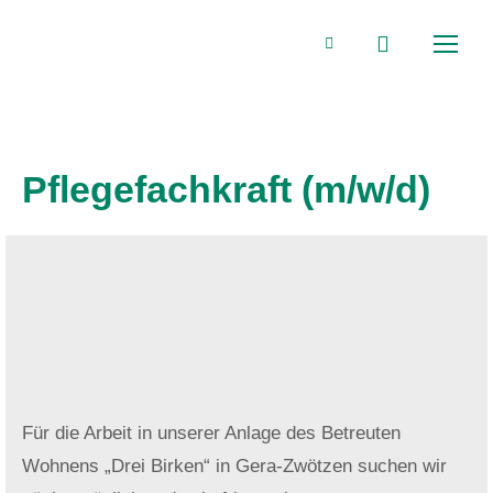
Search:
Facebook
page
Pflegefachkraft (m/w/d)
opens
in
new
window
Für die Arbeit in unserer Anlage des Betreuten
Wohnens „Drei Birken“ in Gera-Zwötzen suchen wir