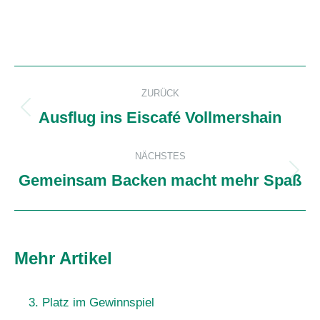
Kommentarnavigation
ZURÜCK
Ausflug ins Eiscafé Vollmershain
Vorheriger
Beitrag:
NÄCHSTES
Gemeinsam Backen macht mehr Spaß
Nächster
Beitrag:
Mehr Artikel
3. Platz im Gewinnspiel