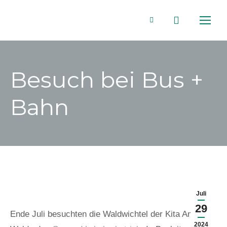
Search:
Facebook
page
Besuch bei Bus +
opens
Bahn
in
new
window
Juli
29
Ende Juli besuchten die Waldwichtel der Kita Am
2024