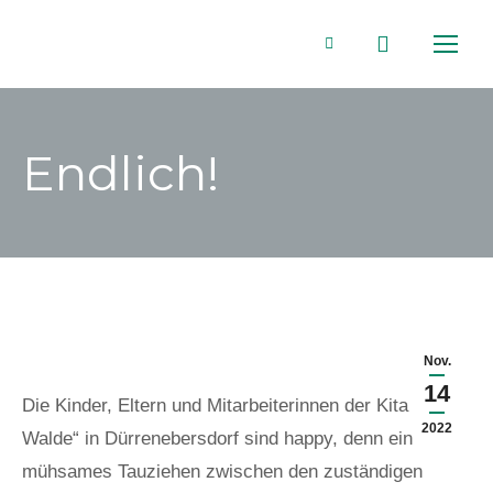
Search:
Facebook
page
Endlich!
opens
in
new
window
Nov.
14
Die Kinder, Eltern und Mitarbeiterinnen der Kita „Am
2022
Walde“ in Dürrenebersdorf sind happy, denn ein
mühsames Tauziehen zwischen den zuständigen