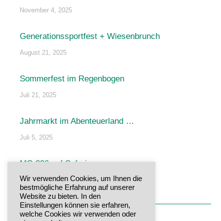
November 4, 2025
Generationssportfest + Wiesenbrunch
August 21, 2025
Sommerfest im Regenbogen
Juli 21, 2025
Jahrmarkt im Abenteuerland …
Juli 5, 2025
MG 326 auf Safari
Wir verwenden Cookies, um Ihnen die
Juni 29, 2025
bestmögliche Erfahrung auf unserer
Website zu bieten. In den
Einstellungen können sie erfahren,
welche Cookies wir verwenden oder