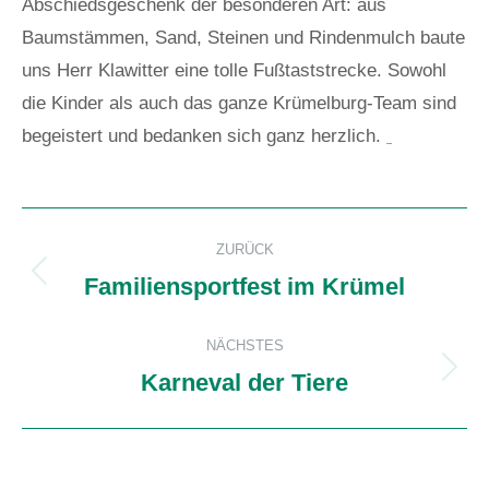
Abschiedsgeschenk der besonderen Art: aus
Baumstämmen, Sand, Steinen und Rindenmulch baute
uns Herr Klawitter eine tolle Fußtaststrecke. Sowohl
die Kinder als auch das ganze Krümelburg-Team sind
begeistert und bedanken sich ganz herzlich.
Kommentarnavigation
ZURÜCK
Familiensportfest im Krümel
Vorheriger
Beitrag:
NÄCHSTES
Karneval der Tiere
Nächster
Beitrag: