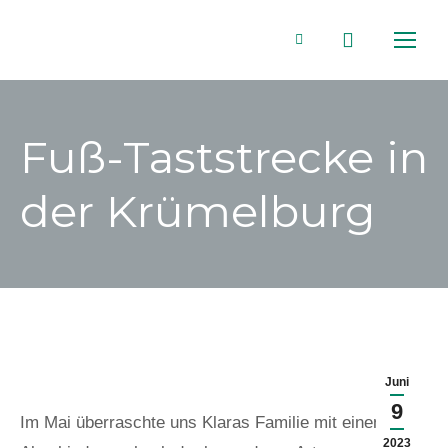
Search:
Facebook
page
Fuß-Taststrecke in
opens
der Krümelburg
in
new
window
Juni
9
Im Mai überraschte uns Klaras Familie mit einem
2023