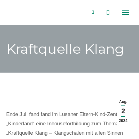
Search:
Facebook
page
Kraftquelle Klang
opens
in
new
window
Aug.
2
Ende Juli fand fand im Lusaner Eltern-Kind-Zentrum
2024
„Kinderland“ eine Inhousefortbildung zum Thema
„Kraftquelle Klang – Klangschalen mit allen Sinnen