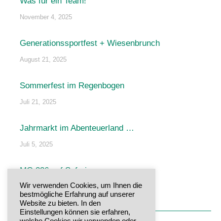
Was für ein Team!
November 4, 2025
Generationssportfest + Wiesenbrunch
August 21, 2025
Sommerfest im Regenbogen
Juli 21, 2025
Jahrmarkt im Abenteuerland …
Juli 5, 2025
MG 326 auf Safari
Wir verwenden Cookies, um Ihnen die
Juni 29, 2025
bestmögliche Erfahrung auf unserer
Website zu bieten. In den
Einstellungen können sie erfahren,