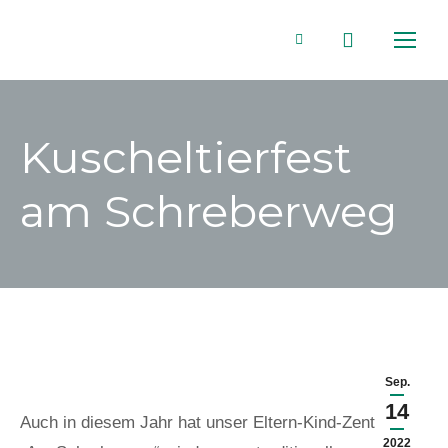
Search:
Facebook
page
Kuscheltierfest
opens
am Schreberweg
in
new
window
Sep.
14
Auch in diesem Jahr hat unser Eltern-Kind-Zentrum
2022