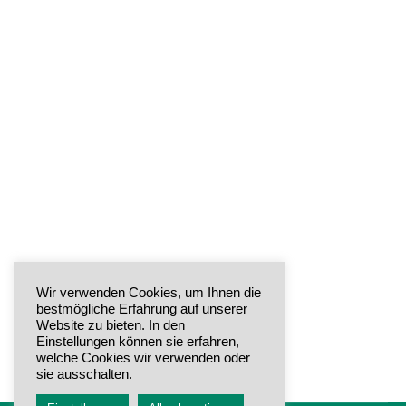
Kita Kinderland: Town & Country
Stiftung spendiert Saatgut und
Wildbienenhäuschen
Uncategorized
Von
admin
April 20, 2022
Am Mittwoch, 13. April 2022 überbrachte
Sandra Herrmann von der HAPPY HAUS BAU
Wir verwenden Cookies, um Ihnen die
GmbH Gera, dem lokalen Partner …
bestmögliche Erfahrung auf unserer
Website zu bieten. In den
Einstellungen können sie erfahren,
welche Cookies wir verwenden oder
sie ausschalten.