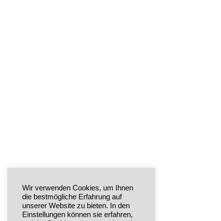
1.111 Euro für’s KINDERLAND
Uncategorized
Von
admin
Februar 24, 2024
Wir verwenden Cookies, um Ihnen
die bestmögliche Erfahrung auf
Stellvertretend für die Town & Country Stiftun
unserer Website zu bieten. In den
Einstellungen können sie erfahren,