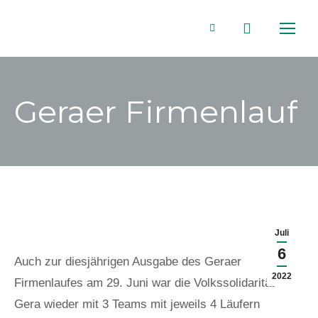
Search:
Facebook
page
Geraer Firmenlauf
opens
in
new
window
Juli
6
Auch zur diesjährigen Ausgabe des Geraer
2022
Firmenlaufes am 29. Juni war die Volkssolidarität
Gera wieder mit 3 Teams mit jeweils 4 Läufern