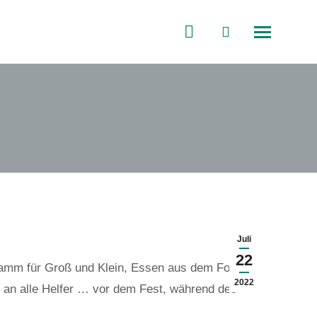
Search:
Facebook
page
opens
in
new
window
Juli
22
ogramm für Groß und Klein, Essen aus dem Food-
2022
an alle Helfer … vor dem Fest, während des