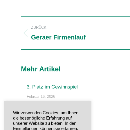
Kommentarnavigation
ZURÜCK
Geraer Firmenlauf
Vorheriger
Beitrag:
Mehr Artikel
3. Platz im Gewinnspiel
Februar 16, 2026
Sommerfest im Regenbogen
Wir verwenden Cookies, um Ihnen
die bestmögliche Erfahrung auf
Juli 21, 2025
unserer Website zu bieten. In den
Einstellungen können sie erfahren,